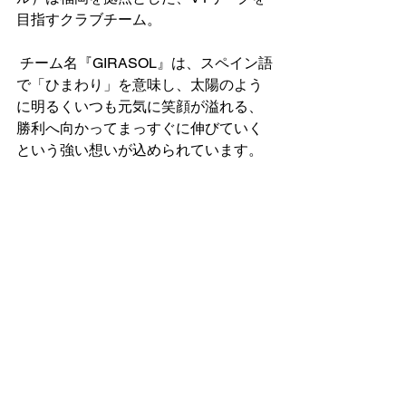
目指すクラブチーム。
 チーム名『GIRASOL』は、スペイン語
で「ひまわり」を意味し、太陽のよう
に明るくいつも元気に笑顔が溢れる、
勝利へ向かってまっすぐに伸びていく
という強い想いが込められています。
 バレーボールという競技を通じて地域
と人と深く通じ合い、皆様に愛され、
親しまれ、応援されるチームを構築し
て地域に密着・貢献しながら地域創生
に尽力できるように、V1リーグ昇格を
目指し活動しています。
ターキーズバー
福岡市中央区大名１丁目３ー３ー３F