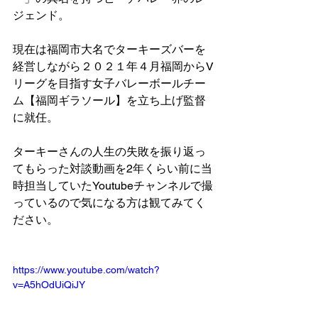
ジェンド。
現在は福岡市大名でターキーズバーを
経営しながら２０２１年４月福岡からV
リーグを目指す女子バレーボールチー
ム【福岡ギラソール】を立ち上げ監督
に就任。
ターキーさんの人生の失敗を振り返っ
てもらった対談動画を2年くらい前に当
時担当していたYoutubeチャンネルで撮
っているので気になる方は観てみてく
ださい。
https://www.youtube.com/watch?
v=A5hOdUiQiJY